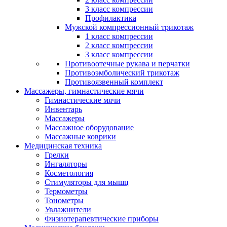
3 класс компрессии
Профилактика
Мужской компрессионный трикотаж
1 класс компрессии
2 класс компрессии
3 класс компрессии
Противоотечные рукава и перчатки
Противоэмболический трикотаж
Противоязвенный комплект
Массажеры, гимнастические мячи
Гимнастические мячи
Инвентарь
Массажеры
Массажное оборудование
Массажные коврики
Медицинская техника
Грелки
Ингаляторы
Косметология
Стимуляторы для мышц
Термометры
Тонометры
Увлажнители
Физиотерапевтические приборы