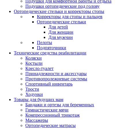
Подушки для комфортной работы и отдыха
Подушки ортопедические под голову
Ортопедические стельки и корректоры стопы
Корректоры для стопы и пальцев
Ортопедические стельки
Для детей
Для женщин
Для мужчин
Пелоты
Подпяточники
Технические средства реабилитации
Коляски
Костыли
Кресло-туалет
Принадлежности и аксессуары
Противопролежневые системы
Спортивный инвентарь
Трости
Ходунки
Товары для будущих мам
Бандажи и ортезы для беременных
Гимнастические мячи
Компрессионный трикотаж
Массажеры
Ортопедические матрасы