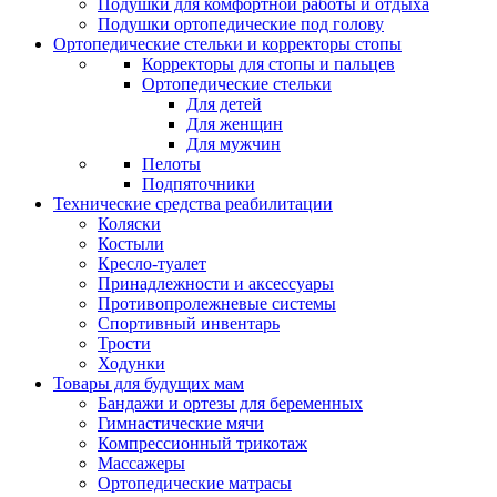
Подушки для комфортной работы и отдыха
Подушки ортопедические под голову
Ортопедические стельки и корректоры стопы
Корректоры для стопы и пальцев
Ортопедические стельки
Для детей
Для женщин
Для мужчин
Пелоты
Подпяточники
Технические средства реабилитации
Коляски
Костыли
Кресло-туалет
Принадлежности и аксессуары
Противопролежневые системы
Спортивный инвентарь
Трости
Ходунки
Товары для будущих мам
Бандажи и ортезы для беременных
Гимнастические мячи
Компрессионный трикотаж
Массажеры
Ортопедические матрасы