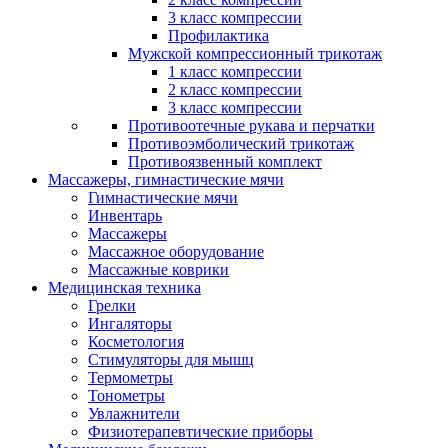
3 класс компрессии
Профилактика
Мужской компрессионный трикотаж
1 класс компрессии
2 класс компрессии
3 класс компрессии
Противоотечные рукава и перчатки
Противоэмболический трикотаж
Противоязвенный комплект
Массажеры, гимнастические мячи
Гимнастические мячи
Инвентарь
Массажеры
Массажное оборудование
Массажные коврики
Медицинская техника
Грелки
Ингаляторы
Косметология
Стимуляторы для мышц
Термометры
Тонометры
Увлажнители
Физиотерапевтические приборы