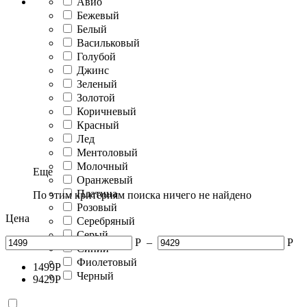
Авио
Бежевый
Белый
Васильковый
Голубой
Джинс
Зеленый
Золотой
Коричневый
Красный
Лед
Ментоловый
Молочный
Еще
Оранжевый
Платина
По этим критериям поиска ничего не найдено
Розовый
Цена
Серебряный
Серый
Р
–
Р
Синий
Фиолетовый
1499
Р
Черный
9429
Р