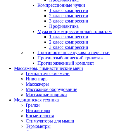
Компрессионные чулки
1 класс компрессии
2 класс компрессии
3 класс компрессии
Профилактика
Мужской компрессионный трикотаж
1 класс компрессии
2 класс компрессии
3 класс компрессии
Противоотечные рукава и перчатки
Противоэмболический трикотаж
Противоязвенный комплект
Массажеры, гимнастические мячи
Гимнастические мячи
Инвентарь
Массажеры
Массажное оборудование
Массажные коврики
Медицинская техника
Грелки
Ингаляторы
Косметология
Стимуляторы для мышц
Термометры