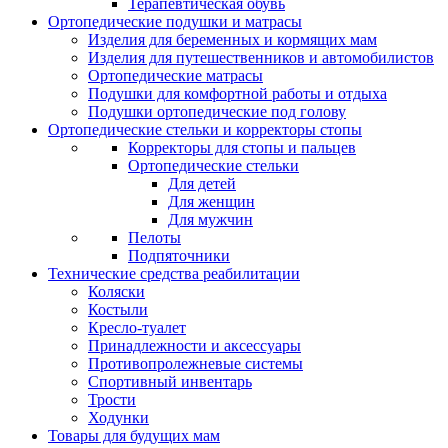
Терапевтическая обувь
Ортопедические подушки и матрасы
Изделия для беременных и кормящих мам
Изделия для путешественников и автомобилистов
Ортопедические матрасы
Подушки для комфортной работы и отдыха
Подушки ортопедические под голову
Ортопедические стельки и корректоры стопы
Корректоры для стопы и пальцев
Ортопедические стельки
Для детей
Для женщин
Для мужчин
Пелоты
Подпяточники
Технические средства реабилитации
Коляски
Костыли
Кресло-туалет
Принадлежности и аксессуары
Противопролежневые системы
Спортивный инвентарь
Трости
Ходунки
Товары для будущих мам