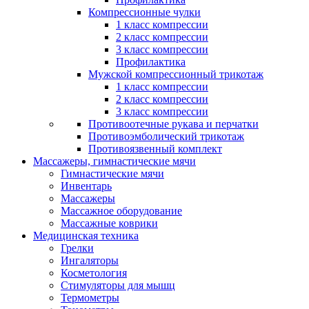
Компрессионные чулки
1 класс компрессии
2 класс компрессии
3 класс компрессии
Профилактика
Мужской компрессионный трикотаж
1 класс компрессии
2 класс компрессии
3 класс компрессии
Противоотечные рукава и перчатки
Противоэмболический трикотаж
Противоязвенный комплект
Массажеры, гимнастические мячи
Гимнастические мячи
Инвентарь
Массажеры
Массажное оборудование
Массажные коврики
Медицинская техника
Грелки
Ингаляторы
Косметология
Стимуляторы для мышц
Термометры