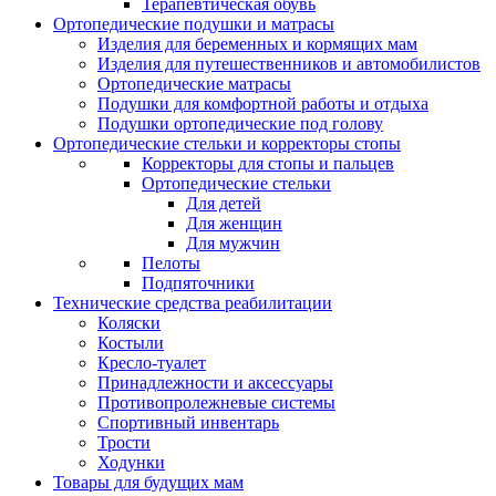
Терапевтическая обувь
Ортопедические подушки и матрасы
Изделия для беременных и кормящих мам
Изделия для путешественников и автомобилистов
Ортопедические матрасы
Подушки для комфортной работы и отдыха
Подушки ортопедические под голову
Ортопедические стельки и корректоры стопы
Корректоры для стопы и пальцев
Ортопедические стельки
Для детей
Для женщин
Для мужчин
Пелоты
Подпяточники
Технические средства реабилитации
Коляски
Костыли
Кресло-туалет
Принадлежности и аксессуары
Противопролежневые системы
Спортивный инвентарь
Трости
Ходунки
Товары для будущих мам