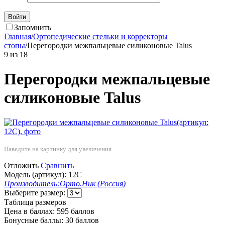
Войти
Запомнить
Главная
/
Ортопедические стельки и корректоры
стопы
/
Перегородки межпальцевые силиконовые Talus
9
из
18
Перегородки межпальцевые
силиконовые Talus
Наведите на картинку для увеличения
Отложить
Сравнить
Модель (артикул):
12С
Производитель:
Орто.Ник (Россия)
Выберите размер:
Таблица размеров
Цена в баллах:
595 баллов
Бонусные баллы:
30 баллов