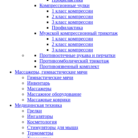
Компрессионные чулки
1 класс компрессии
2 класс компрессии
3 класс компрессии
Профилактика
Мужской компрессионный трикотаж
1 класс компрессии
2 класс компрессии
3 класс компрессии
Противоотечные рукава и перчатки
Противоэмболический трикотаж
Противоязвенный комплект
Массажеры, гимнастические мячи
Гимнастические мячи
Инвентарь
Массажеры
Массажное оборудование
Массажные коврики
Медицинская техника
Грелки
Ингаляторы
Косметология
Стимуляторы для мышц
Термометры