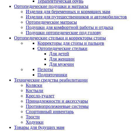
Терапевтическая обувь
Ортопедические подушки и матрасы
Изделия для беременных и кормящих мам
Изделия для путешественников и автомобилистов
Ортопедические матрасы
Подушки для комфортной работы и отдыха
Подушки ортопедические под голову
Ортопедические стельки и корректоры стопы
Корректоры для стопы и пальцев
Ортопедические стельки
Для детей
Для женщин
Для мужчин
Пелоты
Подпяточники
Технические средства реабилитации
Коляски
Костыли
Кресло-туалет
Принадлежности и аксессуары
Противопролежневые системы
Спортивный инвентарь
Трости
Ходунки
Товары для будущих мам