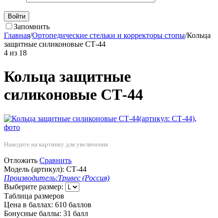
Войти
Запомнить
Главная
/
Ортопедические стельки и корректоры стопы
/
Кольца
защитные силиконовые СТ-44
4
из
18
Кольца защитные
силиконовые СТ-44
Наведите на картинку для увеличения
Отложить
Сравнить
Модель (артикул):
СТ-44
Производитель:
Тривес (Россия)
Выберите размер:
Таблица размеров
Цена в баллах:
610 баллов
Бонусные баллы:
31 балл