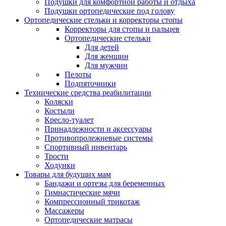
Подушки для комфортной работы и отдыха
Подушки ортопедические под голову
Ортопедические стельки и корректоры стопы
Корректоры для стопы и пальцев
Ортопедические стельки
Для детей
Для женщин
Для мужчин
Пелоты
Подпяточники
Технические средства реабилитации
Коляски
Костыли
Кресло-туалет
Принадлежности и аксессуары
Противопролежневые системы
Спортивный инвентарь
Трости
Ходунки
Товары для будущих мам
Бандажи и ортезы для беременных
Гимнастические мячи
Компрессионный трикотаж
Массажеры
Ортопедические матрасы