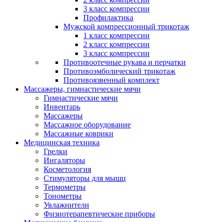
3 класс компрессии
Профилактика
Мужской компрессионный трикотаж
1 класс компрессии
2 класс компрессии
3 класс компрессии
Противоотечные рукава и перчатки
Противоэмболический трикотаж
Противоязвенный комплект
Массажеры, гимнастические мячи
Гимнастические мячи
Инвентарь
Массажеры
Массажное оборудование
Массажные коврики
Медицинская техника
Грелки
Ингаляторы
Косметология
Стимуляторы для мышц
Термометры
Тонометры
Увлажнители
Физиотерапевтические приборы