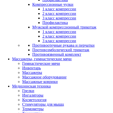
Компрессионные чулки
1 класс компрессии
2 класс компрессии
3 класс компрессии
Профилактика
Мужской компрессионный трикотаж
1 класс компрессии
2 класс компрессии
3 класс компрессии
Противоотечные рукава и перчатки
Противоэмболический трикотаж
Противоязвенный комплект
Массажеры, гимнастические мячи
Гимнастические мячи
Инвентарь
Массажеры
Массажное оборудование
Массажные коврики
Медицинская техника
Грелки
Ингаляторы
Косметология
Стимуляторы для мышц
Термометры