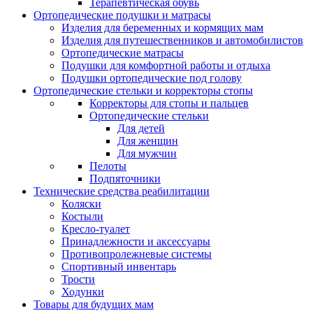
Терапевтическая обувь
Ортопедические подушки и матрасы
Изделия для беременных и кормящих мам
Изделия для путешественников и автомобилистов
Ортопедические матрасы
Подушки для комфортной работы и отдыха
Подушки ортопедические под голову
Ортопедические стельки и корректоры стопы
Корректоры для стопы и пальцев
Ортопедические стельки
Для детей
Для женщин
Для мужчин
Пелоты
Подпяточники
Технические средства реабилитации
Коляски
Костыли
Кресло-туалет
Принадлежности и аксессуары
Противопролежневые системы
Спортивный инвентарь
Трости
Ходунки
Товары для будущих мам