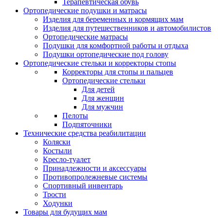
Терапевтическая обувь
Ортопедические подушки и матрасы
Изделия для беременных и кормящих мам
Изделия для путешественников и автомобилистов
Ортопедические матрасы
Подушки для комфортной работы и отдыха
Подушки ортопедические под голову
Ортопедические стельки и корректоры стопы
Корректоры для стопы и пальцев
Ортопедические стельки
Для детей
Для женщин
Для мужчин
Пелоты
Подпяточники
Технические средства реабилитации
Коляски
Костыли
Кресло-туалет
Принадлежности и аксессуары
Противопролежневые системы
Спортивный инвентарь
Трости
Ходунки
Товары для будущих мам