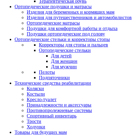
Терапевтическая обувь
Ортопедические подушки и матрасы
Изделия для беременных и кормящих мам
Изделия для путешественников и автомобилистов
Ортопедические матрасы
Подушки для комфортной работы и отдыха
Подушки ортопедические под голову
Ортопедические стельки и корректоры стопы
Корректоры для стопы и пальцев
Ортопедические стельки
Для детей
Для женщин
Для мужчин
Пелоты
Подпяточники
Технические средства реабилитации
Коляски
Костыли
Кресло-туалет
Принадлежности и аксессуары
Противопролежневые системы
Спортивный инвентарь
Трости
Ходунки
Товары для будущих мам