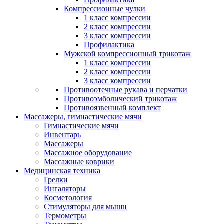
Компрессионные чулки
1 класс компрессии
2 класс компрессии
3 класс компрессии
Профилактика
Мужской компрессионный трикотаж
1 класс компрессии
2 класс компрессии
3 класс компрессии
Противоотечные рукава и перчатки
Противоэмболический трикотаж
Противоязвенный комплект
Массажеры, гимнастические мячи
Гимнастические мячи
Инвентарь
Массажеры
Массажное оборудование
Массажные коврики
Медицинская техника
Грелки
Ингаляторы
Косметология
Стимуляторы для мышц
Термометры