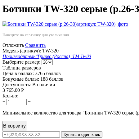
Ботинки TW-320 серые (р.26-3
Наведите на картинку для увеличения
Отложить
Сравнить
Модель (артикул):
TW-320
Производитель:
Тривес (Россия), ТМ Twiki
Выберите размер:
Таблица размеров
Цена в баллах:
3765 баллов
Бонусные баллы:
188 баллов
Доступность:
В наличии
3 765.00
Р
Кол-во:
+
−
Минимальное количество для товара "Ботинки TW-320 серые (р
В корзину
Купить в один клик