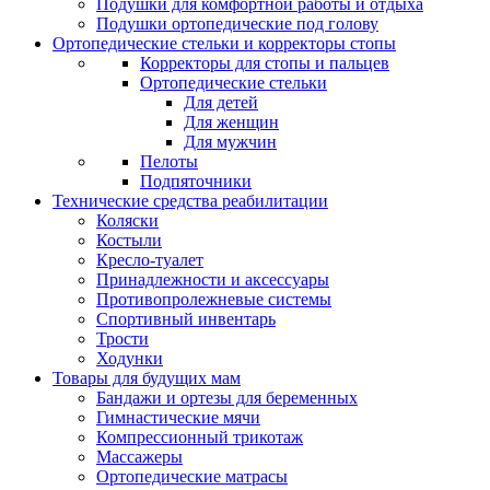
Подушки для комфортной работы и отдыха
Подушки ортопедические под голову
Ортопедические стельки и корректоры стопы
Корректоры для стопы и пальцев
Ортопедические стельки
Для детей
Для женщин
Для мужчин
Пелоты
Подпяточники
Технические средства реабилитации
Коляски
Костыли
Кресло-туалет
Принадлежности и аксессуары
Противопролежневые системы
Спортивный инвентарь
Трости
Ходунки
Товары для будущих мам
Бандажи и ортезы для беременных
Гимнастические мячи
Компрессионный трикотаж
Массажеры
Ортопедические матрасы