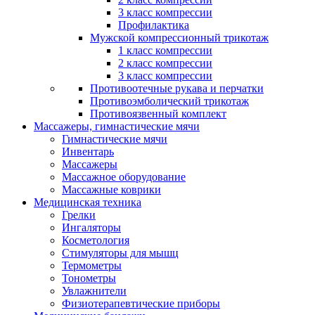
3 класс компрессии
Профилактика
Мужской компрессионный трикотаж
1 класс компрессии
2 класс компрессии
3 класс компрессии
Противоотечные рукава и перчатки
Противоэмболический трикотаж
Противоязвенный комплект
Массажеры, гимнастические мячи
Гимнастические мячи
Инвентарь
Массажеры
Массажное оборудование
Массажные коврики
Медицинская техника
Грелки
Ингаляторы
Косметология
Стимуляторы для мышц
Термометры
Тонометры
Увлажнители
Физиотерапевтические приборы