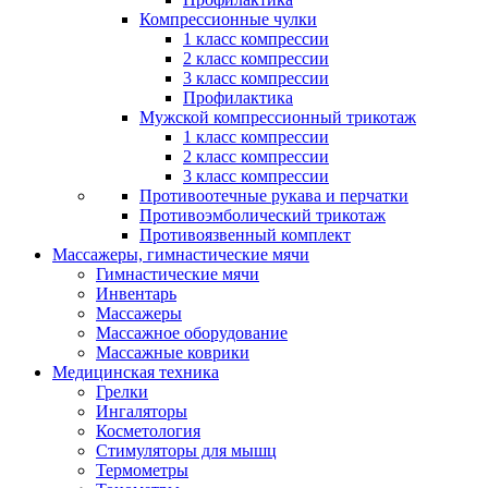
Компрессионные чулки
1 класс компрессии
2 класс компрессии
3 класс компрессии
Профилактика
Мужской компрессионный трикотаж
1 класс компрессии
2 класс компрессии
3 класс компрессии
Противоотечные рукава и перчатки
Противоэмболический трикотаж
Противоязвенный комплект
Массажеры, гимнастические мячи
Гимнастические мячи
Инвентарь
Массажеры
Массажное оборудование
Массажные коврики
Медицинская техника
Грелки
Ингаляторы
Косметология
Стимуляторы для мышц
Термометры