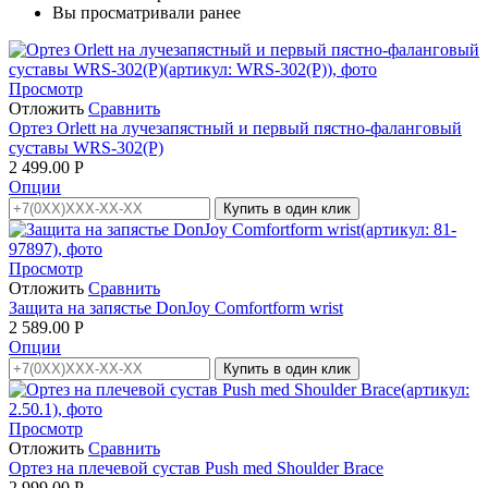
Вы просматривали ранее
Просмотр
Отложить
Сравнить
Ортез Orlett на лучезапястный и первый пястно-фаланговый
суставы WRS-302(P)
2 499.00
Р
Опции
Купить в один клик
Просмотр
Отложить
Сравнить
Защита на запястье DonJoy Comfortform wrist
2 589.00
Р
Опции
Купить в один клик
Просмотр
Отложить
Сравнить
Ортез на плечевой сустав Push med Shoulder Brace
2 999.00
Р