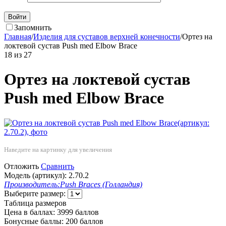
Войти
Запомнить
Главная
/
Изделия для суставов верхней конечности
/
Ортез на
локтевой сустав Push med Elbow Brace
18
из
27
Ортез на локтевой сустав
Push med Elbow Brace
Наведите на картинку для увеличения
Отложить
Сравнить
Модель (артикул):
2.70.2
Производитель:
Push Braces (Голландия)
Выберите размер:
Таблица размеров
Цена в баллах:
3999 баллов
Бонусные баллы:
200 баллов