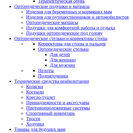
Терапевтическая обувь
Ортопедические подушки и матрасы
Изделия для беременных и кормящих мам
Изделия для путешественников и автомобилистов
Ортопедические матрасы
Подушки для комфортной работы и отдыха
Подушки ортопедические под голову
Ортопедические стельки и корректоры стопы
Корректоры для стопы и пальцев
Ортопедические стельки
Для детей
Для женщин
Для мужчин
Пелоты
Подпяточники
Технические средства реабилитации
Коляски
Костыли
Кресло-туалет
Принадлежности и аксессуары
Противопролежневые системы
Спортивный инвентарь
Трости
Ходунки
Товары для будущих мам