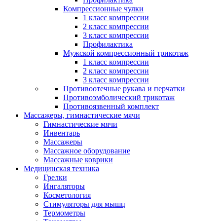
Компрессионные чулки
1 класс компрессии
2 класс компрессии
3 класс компрессии
Профилактика
Мужской компрессионный трикотаж
1 класс компрессии
2 класс компрессии
3 класс компрессии
Противоотечные рукава и перчатки
Противоэмболический трикотаж
Противоязвенный комплект
Массажеры, гимнастические мячи
Гимнастические мячи
Инвентарь
Массажеры
Массажное оборудование
Массажные коврики
Медицинская техника
Грелки
Ингаляторы
Косметология
Стимуляторы для мышц
Термометры