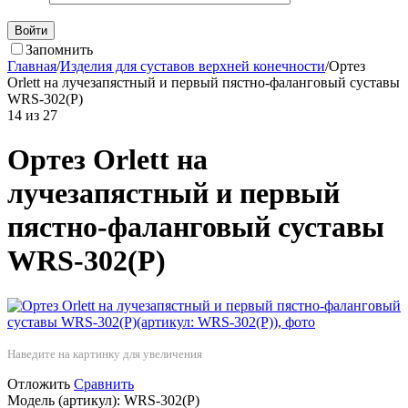
Войти
Запомнить
Главная
/
Изделия для суставов верхней конечности
/
Ортез
Orlett на лучезапястный и первый пястно-фаланговый суставы
WRS-302(P)
14
из
27
Ортез Orlett на
лучезапястный и первый
пястно-фаланговый суставы
WRS-302(P)
Наведите на картинку для увеличения
Отложить
Сравнить
Модель (артикул):
WRS-302(Р)