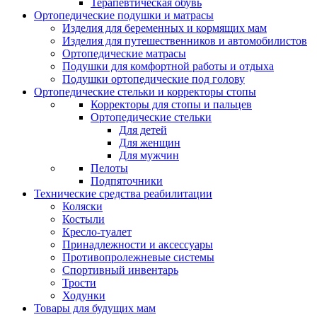
Терапевтическая обувь
Ортопедические подушки и матрасы
Изделия для беременных и кормящих мам
Изделия для путешественников и автомобилистов
Ортопедические матрасы
Подушки для комфортной работы и отдыха
Подушки ортопедические под голову
Ортопедические стельки и корректоры стопы
Корректоры для стопы и пальцев
Ортопедические стельки
Для детей
Для женщин
Для мужчин
Пелоты
Подпяточники
Технические средства реабилитации
Коляски
Костыли
Кресло-туалет
Принадлежности и аксессуары
Противопролежневые системы
Спортивный инвентарь
Трости
Ходунки
Товары для будущих мам