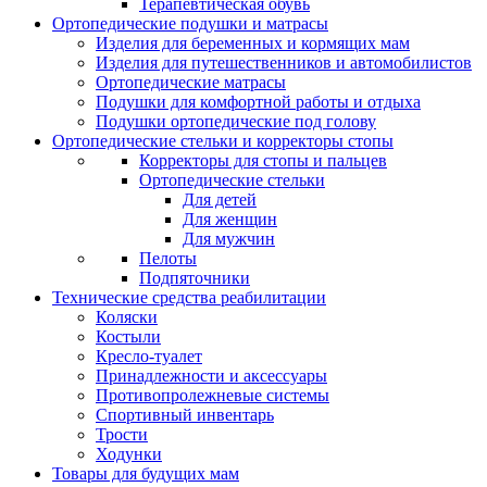
Терапевтическая обувь
Ортопедические подушки и матрасы
Изделия для беременных и кормящих мам
Изделия для путешественников и автомобилистов
Ортопедические матрасы
Подушки для комфортной работы и отдыха
Подушки ортопедические под голову
Ортопедические стельки и корректоры стопы
Корректоры для стопы и пальцев
Ортопедические стельки
Для детей
Для женщин
Для мужчин
Пелоты
Подпяточники
Технические средства реабилитации
Коляски
Костыли
Кресло-туалет
Принадлежности и аксессуары
Противопролежневые системы
Спортивный инвентарь
Трости
Ходунки
Товары для будущих мам