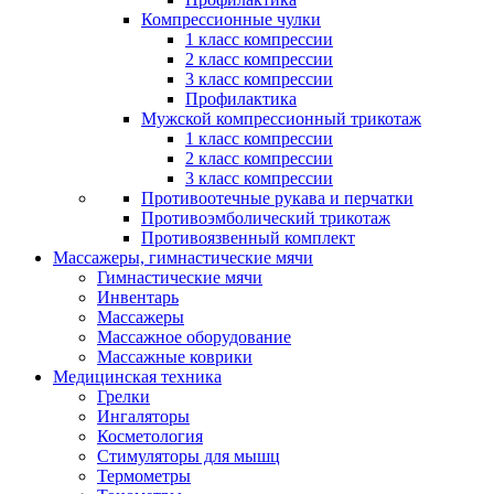
Компрессионные чулки
1 класс компрессии
2 класс компрессии
3 класс компрессии
Профилактика
Мужской компрессионный трикотаж
1 класс компрессии
2 класс компрессии
3 класс компрессии
Противоотечные рукава и перчатки
Противоэмболический трикотаж
Противоязвенный комплект
Массажеры, гимнастические мячи
Гимнастические мячи
Инвентарь
Массажеры
Массажное оборудование
Массажные коврики
Медицинская техника
Грелки
Ингаляторы
Косметология
Стимуляторы для мышц
Термометры