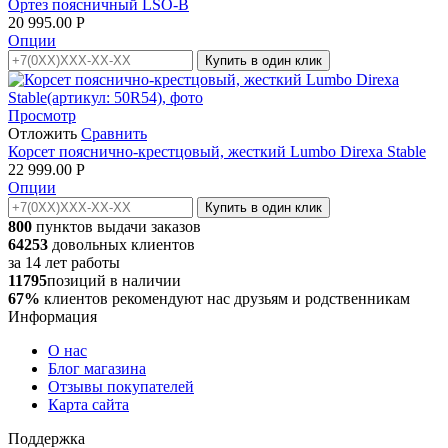
Ортез поясничный LSO-B
20 995.00
Р
Опции
Купить в один клик
Просмотр
Отложить
Сравнить
Корсет пояснично-крестцовый, жесткий Lumbo Direxa Stable
22 999.00
Р
Опции
Купить в один клик
800
пунктов выдачи заказов
64253
довольных клиентов
за
14
лет работы
11795
позиций в наличии
67%
клиентов рекомендуют нас друзьям и родственникам
Информация
О нас
Блог магазина
Отзывы покупателей
Карта сайта
Поддержка