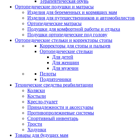
Терапевтическая обувь
Ортопедические подушки и матрасы
Изделия для беременных и кормящих мам
Изделия для путешественников и автомобилистов
Ортопедические матрасы
Подушки для комфортной работы и отдыха
Подушки ортопедические под голову
Ортопедические стельки и корректоры стопы
Корректоры для стопы и пальцев
Ортопедические стельки
Для детей
Для женщин
Для мужчин
Пелоты
Подпяточники
Технические средства реабилитации
Коляски
Костыли
Кресло-туалет
Принадлежности и аксессуары
Противопролежневые системы
Спортивный инвентарь
Трости
Ходунки
Товары для будущих мам