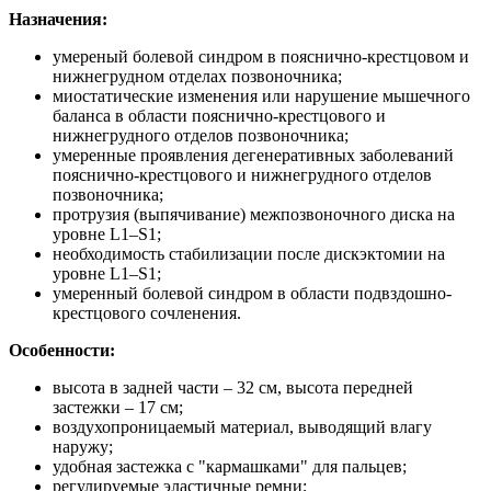
Назначения:
умереный болевой синдром в пояснично-крестцовом и
нижнегрудном отделах позвоночника;
миостатические изменения или нарушение мышечного
баланса в области пояснично-крестцового и
нижнегрудного отделов позвоночника;
умеренные проявления дегенеративных заболеваний
пояснично-крестцового и нижнегрудного отделов
позвоночника;
протрузия (выпячивание) межпозвоночного диска на
уровне L1–S1;
необходимость стабилизации после дискэктомии на
уровне L1–S1;
умеренный болевой синдром в области подвздошно-
крестцового сочленения.
Особенности:
высота в задней части – 32 см, высота передней
застежки – 17 см;
воздухопроницаемый материал, выводящий влагу
наружу;
удобная застежка с "кармашками" для пальцев;
регулируемые эластичные ремни;