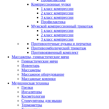
Компрессионные чулки
1 класс компрессии
2 класс компрессии
3 класс компрессии
Профилактика
Мужской компрессионный трикотаж
1 класс компрессии
2 класс компрессии
3 класс компрессии
Противоотечные рукава и перчатки
Противоэмболический трикотаж
Противоязвенный комплект
Массажеры, гимнастические мячи
Гимнастические мячи
Инвентарь
Массажеры
Массажное оборудование
Массажные коврики
Медицинская техника
Грелки
Ингаляторы
Косметология
Стимуляторы для мышц
Термометры