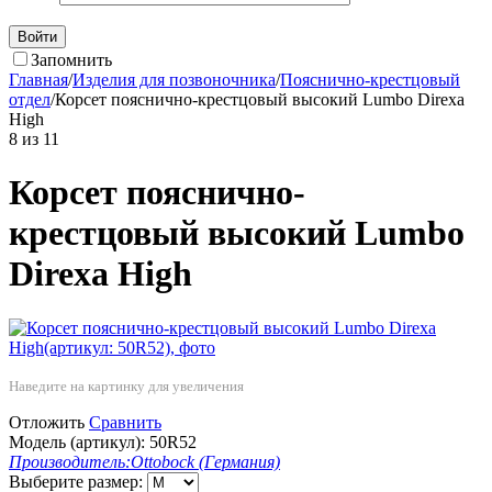
Войти
Запомнить
Главная
/
Изделия для позвоночника
/
Пояснично-крестцовый
отдел
/
Корсет пояснично-крестцовый высокий Lumbo Direxa
High
8
из
11
Корсет пояснично-
крестцовый высокий Lumbo
Direxa High
Наведите на картинку для увеличения
Отложить
Сравнить
Модель (артикул):
50R52
Производитель:
Ottobock (Германия)
Выберите размер: