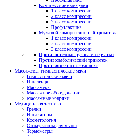
Компрессионные чулки
1 класс компрессии
2 класс компрессии
3 класс компрессии
Профилактика
Мужской компрессионный трикотаж
1 класс компрессии
2 класс компрессии
3 класс компрессии
Противоотечные рукава и перчатки
Противоэмболический трикотаж
Противоязвенный комплект
Массажеры, гимнастические мячи
Гимнастические мячи
Инвентарь
Массажеры
Массажное оборудование
Массажные коврики
Медицинская техника
Грелки
Ингаляторы
Косметология
Стимуляторы для мышц
Термометры