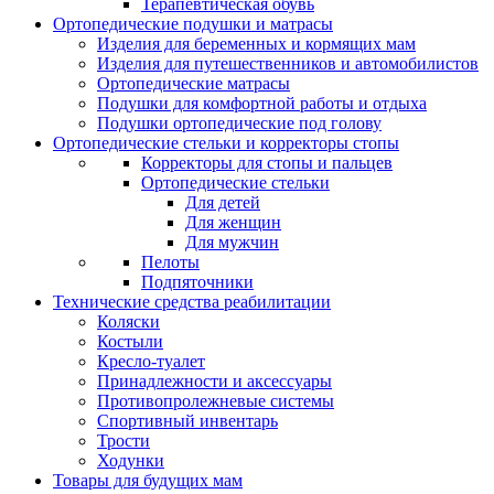
Терапевтическая обувь
Ортопедические подушки и матрасы
Изделия для беременных и кормящих мам
Изделия для путешественников и автомобилистов
Ортопедические матрасы
Подушки для комфортной работы и отдыха
Подушки ортопедические под голову
Ортопедические стельки и корректоры стопы
Корректоры для стопы и пальцев
Ортопедические стельки
Для детей
Для женщин
Для мужчин
Пелоты
Подпяточники
Технические средства реабилитации
Коляски
Костыли
Кресло-туалет
Принадлежности и аксессуары
Противопролежневые системы
Спортивный инвентарь
Трости
Ходунки
Товары для будущих мам