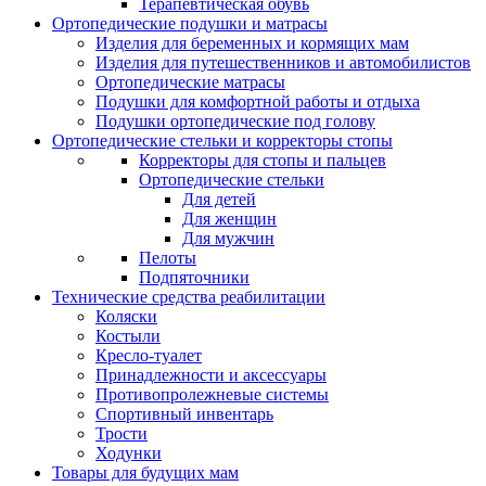
Терапевтическая обувь
Ортопедические подушки и матрасы
Изделия для беременных и кормящих мам
Изделия для путешественников и автомобилистов
Ортопедические матрасы
Подушки для комфортной работы и отдыха
Подушки ортопедические под голову
Ортопедические стельки и корректоры стопы
Корректоры для стопы и пальцев
Ортопедические стельки
Для детей
Для женщин
Для мужчин
Пелоты
Подпяточники
Технические средства реабилитации
Коляски
Костыли
Кресло-туалет
Принадлежности и аксессуары
Противопролежневые системы
Спортивный инвентарь
Трости
Ходунки
Товары для будущих мам