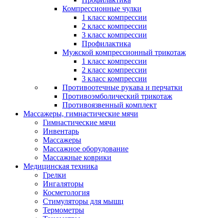
Компрессионные чулки
1 класс компрессии
2 класс компрессии
3 класс компрессии
Профилактика
Мужской компрессионный трикотаж
1 класс компрессии
2 класс компрессии
3 класс компрессии
Противоотечные рукава и перчатки
Противоэмболический трикотаж
Противоязвенный комплект
Массажеры, гимнастические мячи
Гимнастические мячи
Инвентарь
Массажеры
Массажное оборудование
Массажные коврики
Медицинская техника
Грелки
Ингаляторы
Косметология
Стимуляторы для мышц
Термометры