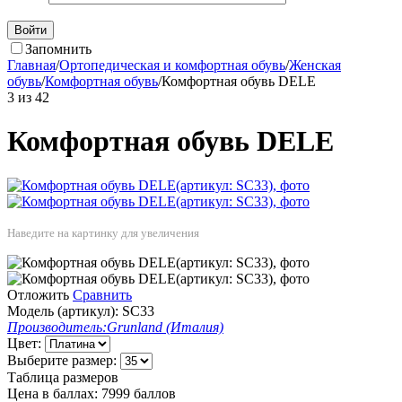
Войти
Запомнить
Главная
/
Ортопедическая и комфортная обувь
/
Женская
обувь
/
Комфортная обувь
/
Комфортная обувь DELE
3
из
42
Комфортная обувь DELE
Наведите на картинку для увеличения
Отложить
Сравнить
Модель (артикул):
SC33
Производитель:
Grunland (Италия)
Цвет:
Выберите размер:
Таблица размеров
Цена в баллах:
7999 баллов