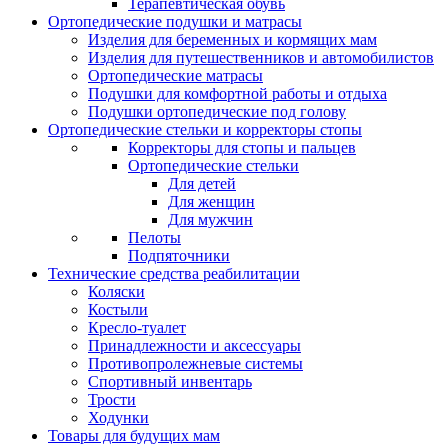
Терапевтическая обувь
Ортопедические подушки и матрасы
Изделия для беременных и кормящих мам
Изделия для путешественников и автомобилистов
Ортопедические матрасы
Подушки для комфортной работы и отдыха
Подушки ортопедические под голову
Ортопедические стельки и корректоры стопы
Корректоры для стопы и пальцев
Ортопедические стельки
Для детей
Для женщин
Для мужчин
Пелоты
Подпяточники
Технические средства реабилитации
Коляски
Костыли
Кресло-туалет
Принадлежности и аксессуары
Противопролежневые системы
Спортивный инвентарь
Трости
Ходунки
Товары для будущих мам