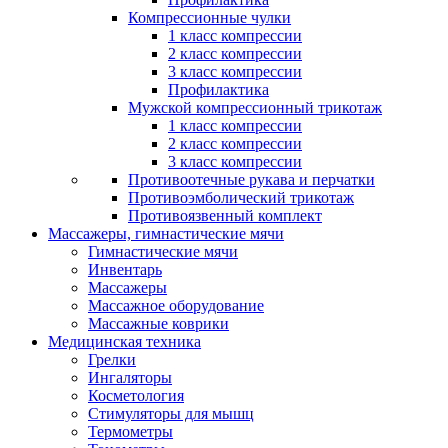
Компрессионные чулки
1 класс компрессии
2 класс компрессии
3 класс компрессии
Профилактика
Мужской компрессионный трикотаж
1 класс компрессии
2 класс компрессии
3 класс компрессии
Противоотечные рукава и перчатки
Противоэмболический трикотаж
Противоязвенный комплект
Массажеры, гимнастические мячи
Гимнастические мячи
Инвентарь
Массажеры
Массажное оборудование
Массажные коврики
Медицинская техника
Грелки
Ингаляторы
Косметология
Стимуляторы для мышц
Термометры