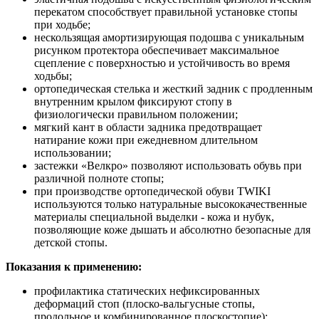
перекатом способствует правильной установке стопы
при ходьбе;
нескользящая амортизирующая подошва с уникальным
рисунком протектора обеспечивает максимальное
сцепление с поверхностью и устойчивость во время
ходьбы;
ортопедическая стелька и жесткий задник с продленным
внутренним крылом фиксируют стопу в
физиологически правильном положении;
мягкий кант в области задника предотвращает
натирание кожи при ежедневном длительном
использовании;
застежки «Велкро» позволяют использовать обувь при
различной полноте стопы;
при производстве ортопедической обуви TWIKI
используются только натуральные высококачественные
материалы специальной выделки - кожа и нубук,
позволяющие коже дышать и абсолютно безопасные для
детской стопы.
Показания к применению:
профилактика статических нефиксированных
деформаций стоп (плоско-вальгусные стопы,
продольное и комбинированное плоскостопие);