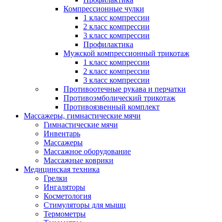
Компрессионные чулки
1 класс компрессии
2 класс компрессии
3 класс компрессии
Профилактика
Мужской компрессионный трикотаж
1 класс компрессии
2 класс компрессии
3 класс компрессии
Противоотечные рукава и перчатки
Противоэмболический трикотаж
Противоязвенный комплект
Массажеры, гимнастические мячи
Гимнастические мячи
Инвентарь
Массажеры
Массажное оборудование
Массажные коврики
Медицинская техника
Грелки
Ингаляторы
Косметология
Стимуляторы для мышц
Термометры