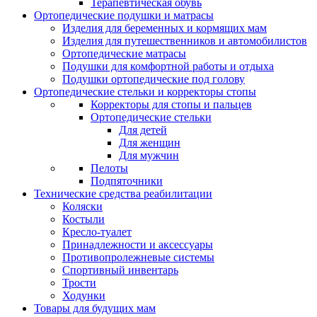
Терапевтическая обувь
Ортопедические подушки и матрасы
Изделия для беременных и кормящих мам
Изделия для путешественников и автомобилистов
Ортопедические матрасы
Подушки для комфортной работы и отдыха
Подушки ортопедические под голову
Ортопедические стельки и корректоры стопы
Корректоры для стопы и пальцев
Ортопедические стельки
Для детей
Для женщин
Для мужчин
Пелоты
Подпяточники
Технические средства реабилитации
Коляски
Костыли
Кресло-туалет
Принадлежности и аксессуары
Противопролежневые системы
Спортивный инвентарь
Трости
Ходунки
Товары для будущих мам