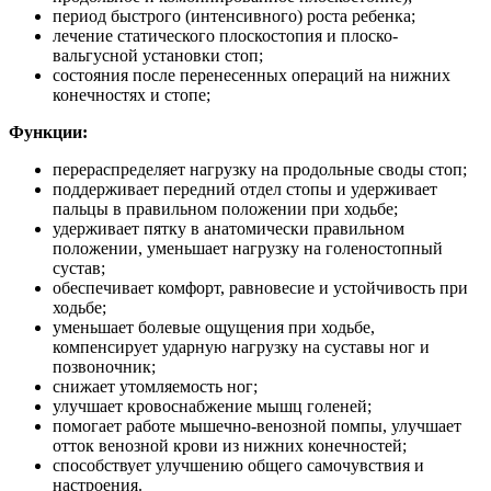
период быстрого (интенсивного) роста ребенка;
лечение статического плоскостопия и плоско-
вальгусной установки стоп;
состояния после перенесенных операций на нижних
конечностях и стопе;
Функции:
перераспределяет нагрузку на продольные своды стоп;
поддерживает передний отдел стопы и удерживает
пальцы в правильном положении при ходьбе;
удерживает пятку в анатомически правильном
положении, уменьшает нагрузку на голеностопный
сустав;
обеспечивает комфорт, равновесие и устойчивость при
ходьбе;
уменьшает болевые ощущения при ходьбе,
компенсирует ударную нагрузку на суставы ног и
позвоночник;
снижает утомляемость ног;
улучшает кровоснабжение мышц голеней;
помогает работе мышечно-венозной помпы, улучшает
отток венозной крови из нижних конечностей;
способствует улучшению общего самочувствия и
настроения.