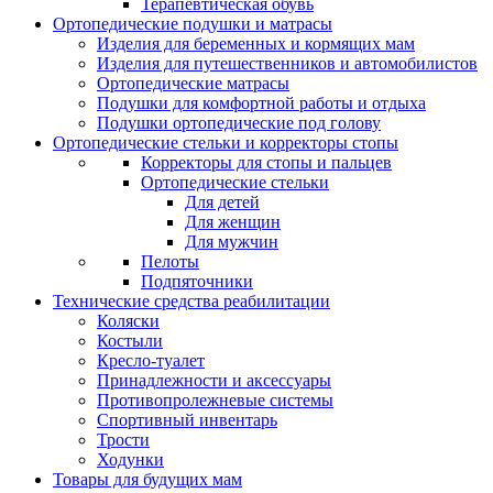
Терапевтическая обувь
Ортопедические подушки и матрасы
Изделия для беременных и кормящих мам
Изделия для путешественников и автомобилистов
Ортопедические матрасы
Подушки для комфортной работы и отдыха
Подушки ортопедические под голову
Ортопедические стельки и корректоры стопы
Корректоры для стопы и пальцев
Ортопедические стельки
Для детей
Для женщин
Для мужчин
Пелоты
Подпяточники
Технические средства реабилитации
Коляски
Костыли
Кресло-туалет
Принадлежности и аксессуары
Противопролежневые системы
Спортивный инвентарь
Трости
Ходунки
Товары для будущих мам