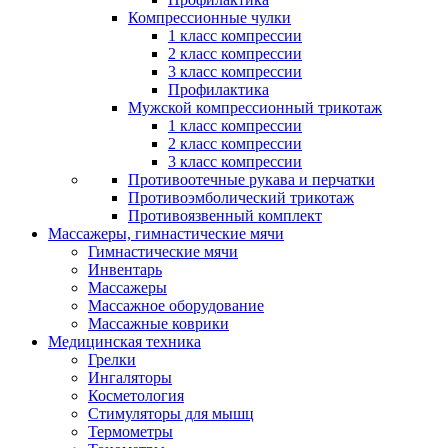
Компрессионные чулки
1 класс компрессии
2 класс компрессии
3 класс компрессии
Профилактика
Мужской компрессионный трикотаж
1 класс компрессии
2 класс компрессии
3 класс компрессии
Противоотечные рукава и перчатки
Противоэмболический трикотаж
Противоязвенный комплект
Массажеры, гимнастические мячи
Гимнастические мячи
Инвентарь
Массажеры
Массажное оборудование
Массажные коврики
Медицинская техника
Грелки
Ингаляторы
Косметология
Стимуляторы для мышц
Термометры